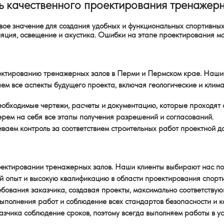
ь качественного проектирования тренажерн
ое значение для создания удобных и функциональных спортивных 
ляция, освещение и акустика. Ошибки на этапе проектирования мо
ектированию тренажерных залов в Перми и Пермском крае. Наши 
аем все аспекты будущего проекта, включая геологические и клим
еобходимые чертежи, расчеты и документацию, которые проходят 
ерем на себя все этапы получения разрешений и согласований.
иваем контроль за соответствием строительных работ проектной 
оектировании тренажерных залов. Наши клиенты выбирают нас по
й опыт и высокую квалификацию в области проектирования спорти
ебования заказчика, создавая проекты, максимально соответству
ыполнения работ и соблюдение всех стандартов безопасности и к
азчика соблюдение сроков, поэтому всегда выполняем работы в у