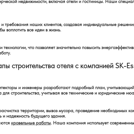
рческой недвижимости, включая отели и гостиницы. Наши специал
 и требования наших клиентов, создавая индивидуальные решени
ы воплотить все идеи в жизнь.
 технологии, что позволяет значительно повысить энергоэффектив
боту.
апы строительства отеля с компанией SK-Es
итекторы и инженеры разработают подробный план, учитывающий 
для строительства, учитывая все технические и юридические нюа
расчистка территории, вывоз мусора, проведение необходимых ком
ь и надежность будущего здания.
ляются
кровельные работы
. Наша компания использует современны